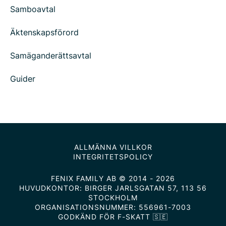
Samboavtal
Äktenskapsförord
Samäganderättsavtal
Guider
ALLMÄNNA VILLKOR
INTEGRITETSPOLICY
FENIX FAMILY AB © 2014 - 2026
HUVUDKONTOR: BIRGER JARLSGATAN 57, 113 56
STOCKHOLM
ORGANISATIONSNUMMER: 556961-7003
GODKÄND FÖR F-SKATT 🇸🇪