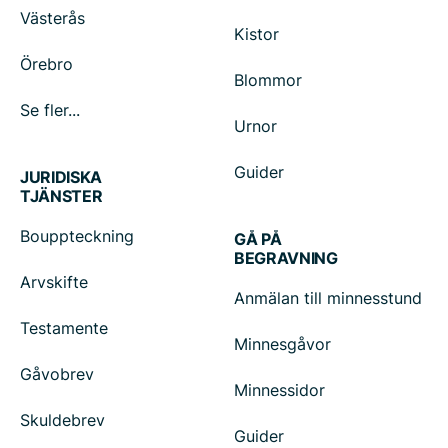
Västerås
Kistor
Örebro
Blommor
Se fler...
Urnor
Guider
JURIDISKA
TJÄNSTER
Bouppteckning
GÅ PÅ
BEGRAVNING
Arvskifte
Anmälan till minnesstund
Testamente
Minnesgåvor
Gåvobrev
Minnessidor
Skuldebrev
Guider