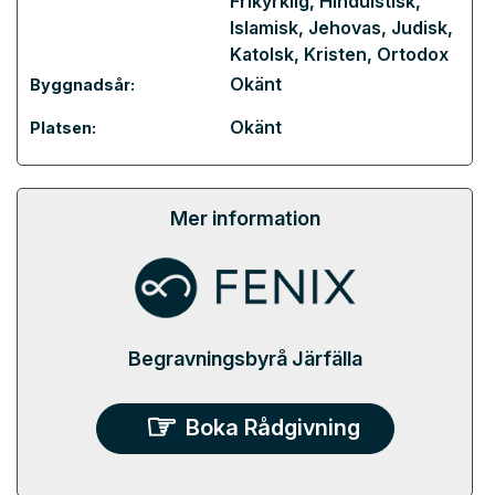
Frikyrklig
,
Hinduistisk
,
Islamisk
,
Jehovas
,
Judisk
,
Katolsk
,
Kristen
,
Ortodox
Okänt
Byggnadsår:
Okänt
Platsen:
Mer information
Begravningsbyrå Järfälla
Boka Rådgivning