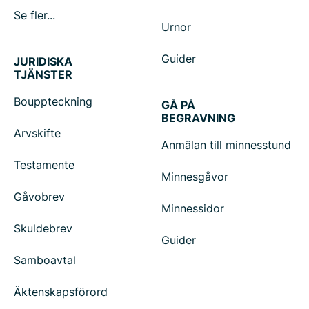
Se fler...
Urnor
Guider
JURIDISKA
TJÄNSTER
Bouppteckning
GÅ PÅ
BEGRAVNING
Arvskifte
Anmälan till minnesstund
Testamente
Minnesgåvor
Gåvobrev
Minnessidor
Skuldebrev
Guider
Samboavtal
Äktenskapsförord