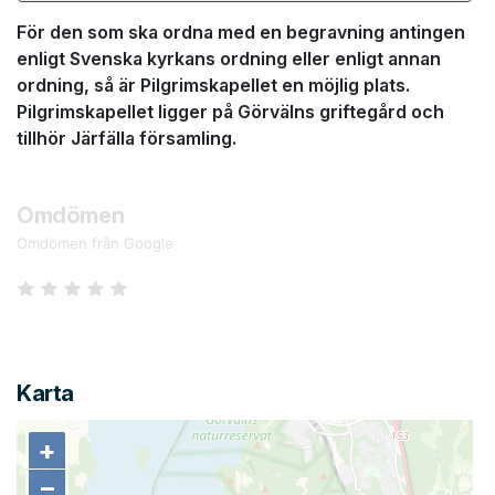
För den som ska ordna med en begravning antingen
enligt Svenska kyrkans ordning eller enligt annan
ordning, så är Pilgrimskapellet en möjlig plats.
Pilgrimskapellet ligger på Görvälns griftegård och
tillhör Järfälla församling.
Omdömen
Omdömen från Google
Karta
+
+
−
−