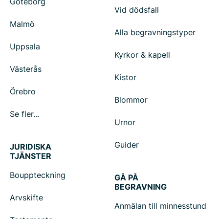
Göteborg
Vid dödsfall
Malmö
Alla begravningstyper
Uppsala
Kyrkor & kapell
Västerås
Kistor
Örebro
Blommor
Se fler...
Urnor
Guider
JURIDISKA
TJÄNSTER
Bouppteckning
GÅ PÅ
BEGRAVNING
Arvskifte
Anmälan till minnesstund