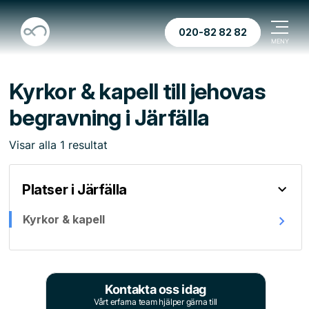
020-82 82 82
Kyrkor & kapell till jehovas
begravning i Järfälla
Visar
alla
1
resultat
Platser i Järfälla
Kyrkor & kapell
Kontakta oss idag
Vårt erfarna team hjälper gärna till