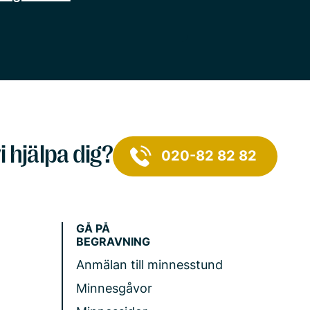
i hjälpa dig?
020-82 82 82
GÅ PÅ
BEGRAVNING
Anmälan till minnesstund
Minnesgåvor