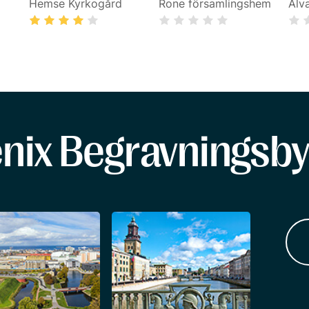
Hemse Kyrkogård
Rone församlingshem
Alv
enix Begravningsby