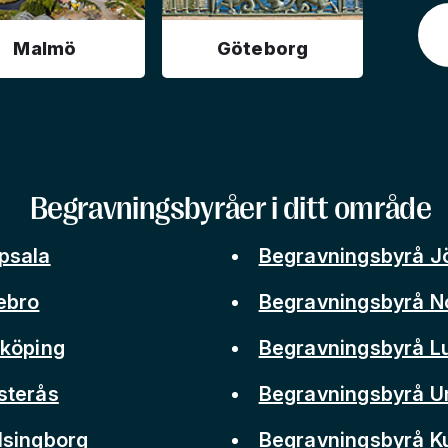
Malmö
Göteborg
Begravningsbyråer i ditt område
psala
Begravningsbyrå J
ebro
Begravningsbyrå N
nköping
Begravningsbyrå L
sterås
Begravningsbyrå 
lsingborg
Begravningsbyrå 