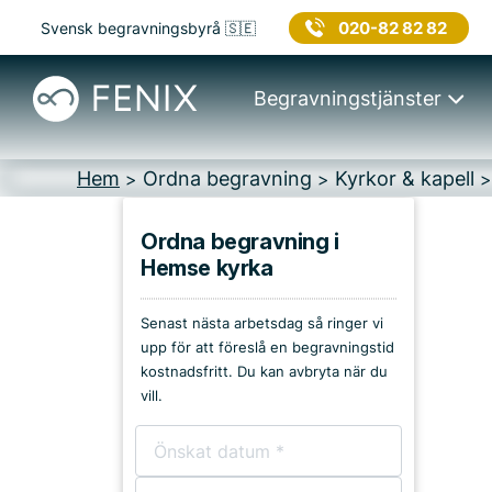
020-82 82 82
Svensk begravningsbyrå 🇸🇪
Begravningstjänster
Hem
Ordna begravning
Kyrkor & kapell
>
>
Ordna begravning i
Hemse kyrka
Platser på Gotland
Senast nästa arbetsdag så ringer vi
Kyrkor & kapell
upp för att föreslå en begravningstid
kostnadsfritt. Du kan avbryta när du
Begravningsplatser
vill.
Församlingshem
Bårhus