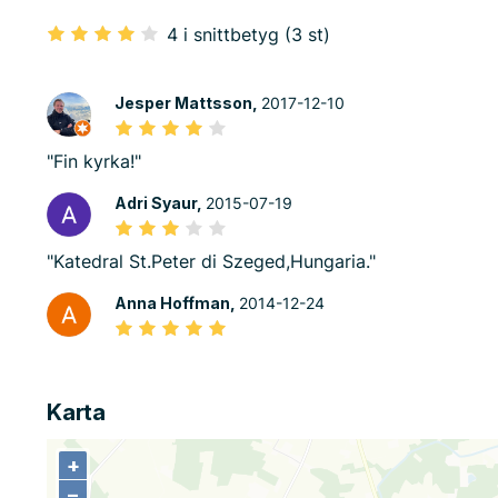
4 i snittbetyg (3 st)
Jesper Mattsson,
2017-12-10
"Fin kyrka!"
Adri Syaur,
2015-07-19
"Katedral St.Peter di Szeged,Hungaria."
Anna Hoffman,
2014-12-24
Karta
+
+
−
−