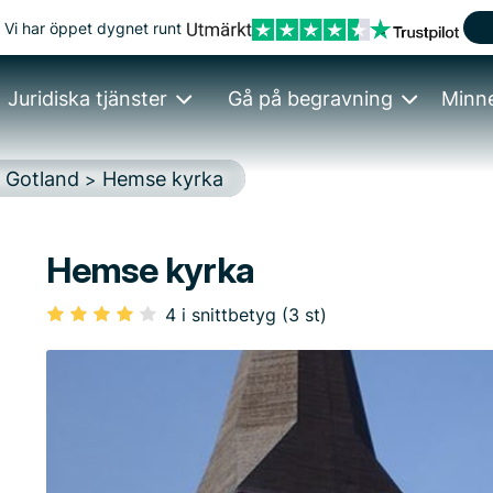
Vi har öppet dygnet runt
Juridiska tjänster
Gå på begravning
Minn
Gotland
Hemse kyrka
>
>
Hemse kyrka
4 i snittbetyg (3 st)