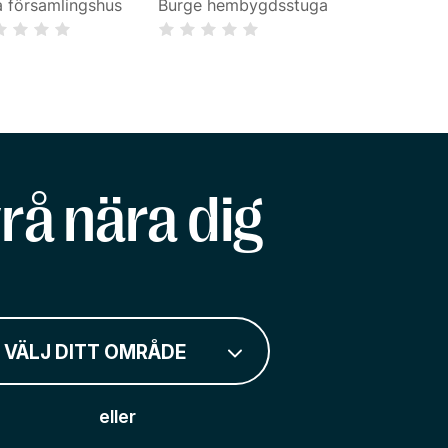
a församlingshus
Burge hembygdsstuga
rå nära dig
VÄLJ DITT OMRÅDE
eller