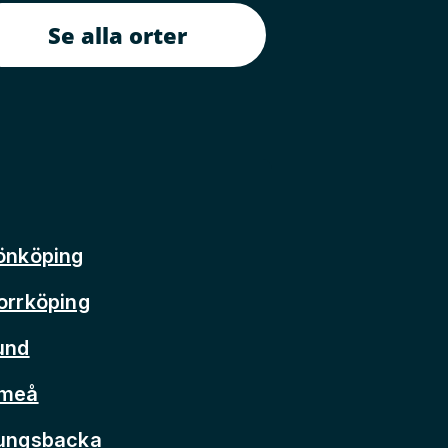
Se alla orter
önköping
orrköping
und
Umeå
Kungsbacka