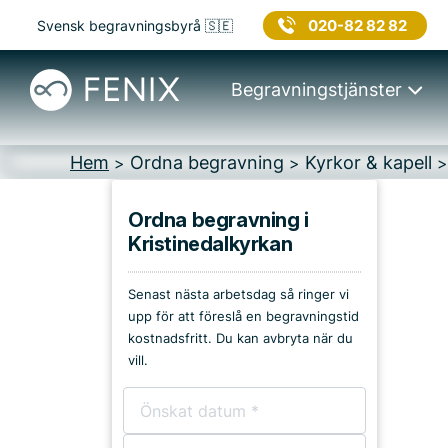
020-82 82 82
Svensk begravningsbyrå 🇸🇪
Begravningstjänster
Hem
Ordna begravning
Kyrkor & kapell
>
>
Ordna begravning i
Kristinedalkyrkan
Platser i
Stenungsund
Senast nästa arbetsdag så ringer vi
upp för att föreslå en begravningstid
Kyrkor & kapell
kostnadsfritt. Du kan avbryta när du
vill.
Begravningsplatser
Församlingshem