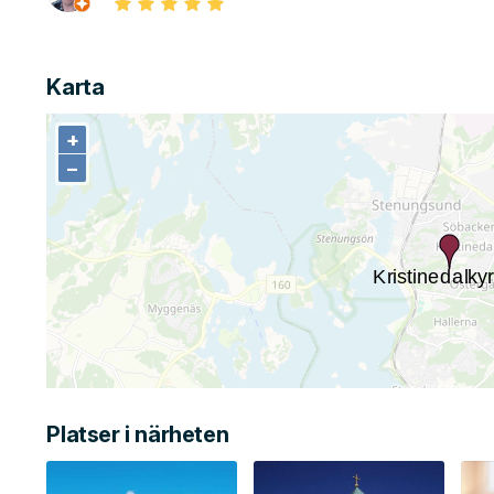
Karta
+
+
−
−
Platser i närheten