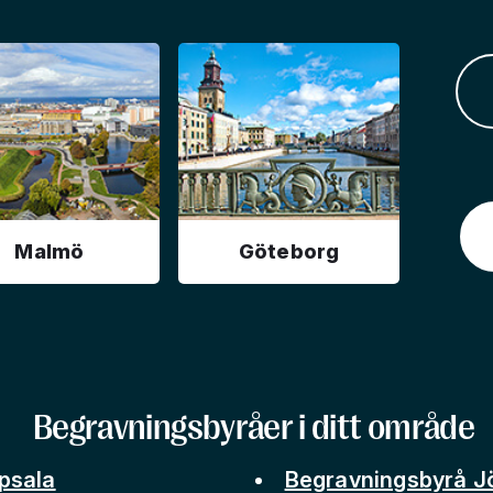
Malmö
Göteborg
Begravningsbyråer i ditt område
psala
Begravningsbyrå J