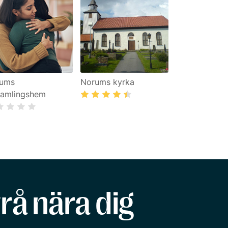
ums
Norums kyrka
samlingshem
rå nära dig