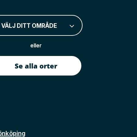
VÄLJ DITT OMRÅDE
eller
Se alla orter
önköping