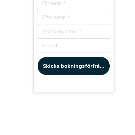
Bårhus
Skicka bokningsförfrågan