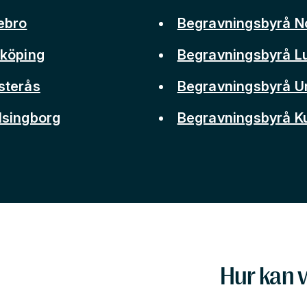
ebro
Begravningsbyrå N
nköping
Begravningsbyrå L
sterås
Begravningsbyrå 
lsingborg
Begravningsbyrå 
Hur kan v