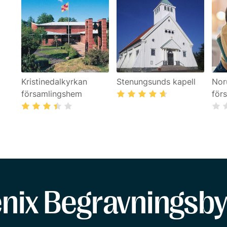
Kristinedalkyrkan
Stenungsunds kapell
Nor
församlingshem
för
enix Begravningsby