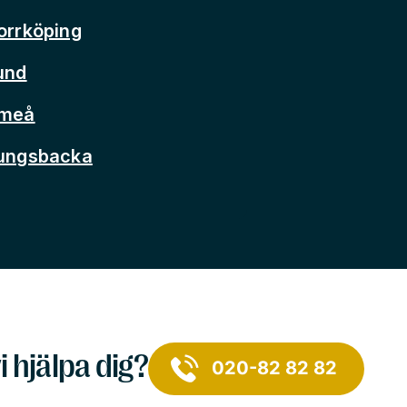
orrköping
und
Umeå
Kungsbacka
i hjälpa dig?
020-82 82 82