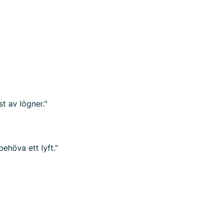
t av lögner."
ehöva ett lyft."