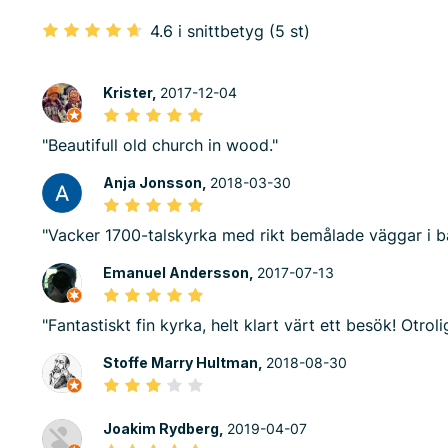
4.6 i snittbetyg (5 st)
Krister,
2017-12-04
"Beautifull old church in wood."
Anja Jonsson,
2018-03-30
"Vacker 1700-talskyrka med rikt bemålade väggar i bar
Emanuel Andersson,
2017-07-13
"Fantastiskt fin kyrka, helt klart värt ett besök! Otrol
Stoffe Marry Hultman,
2018-08-30
Joakim Rydberg,
2019-04-07