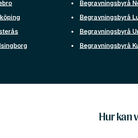
ebro
Begravningsbyrå N
nköping
Begravningsbyrå L
sterås
Begravningsbyrå 
lsingborg
Begravningsbyrå 
Hur kan v