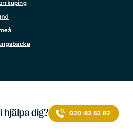
orrköping
und
Umeå
Kungsbacka
i hjälpa dig?
020-82 82 82