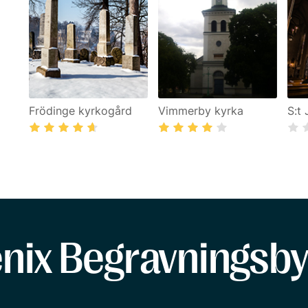
Frödinge kyrkogård
Vimmerby kyrka
S:t
enix Begravningsby