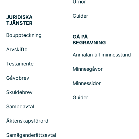
Urnor
Guider
JURIDISKA
TJÄNSTER
Bouppteckning
GÅ PÅ
BEGRAVNING
Arvskifte
Anmälan till minnesstund
Testamente
Minnesgåvor
Gåvobrev
Minnessidor
Skuldebrev
Guider
Samboavtal
Äktenskapsförord
Samäganderättsavtal