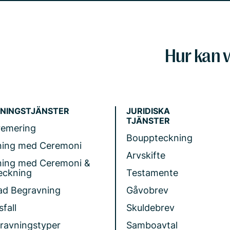
Hur kan v
NINGSTJÄNSTER
JURIDISKA
TJÄNSTER
remering
Bouppteckning
ning med Ceremoni
Arvskifte
ning med Ceremoni &
eckning
Testamente
ad Begravning
Gåvobrev
fall
Skuldebrev
gravningstyper
Samboavtal