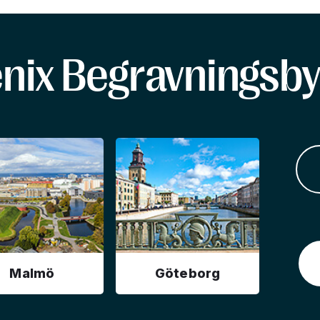
enix Begravningsby
Malmö
Göteborg