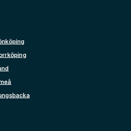
önköping
orrköping
und
Umeå
Kungsbacka