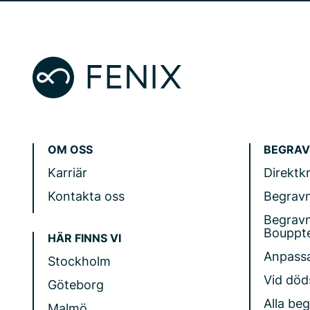
OM OSS
BEGRAV
Karriär
Direktk
Kontakta oss
Begrav
Begrav
Bouppt
HÄR FINNS VI
Anpass
Stockholm
Vid döds
Göteborg
Alla be
Malmö