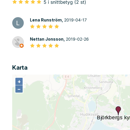
5 i snittbetyg (2 st)
Lena Runström,
2019-04-17
Nettan Jonsson,
2019-02-26
Karta
+
+
−
−