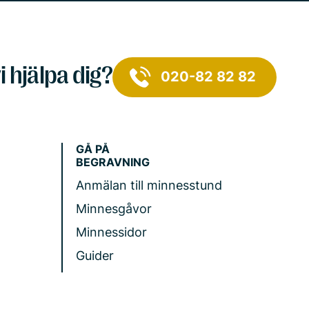
i hjälpa dig?
020-82 82 82
GÅ PÅ
BEGRAVNING
Anmälan till minnesstund
Minnesgåvor
Minnessidor
Guider