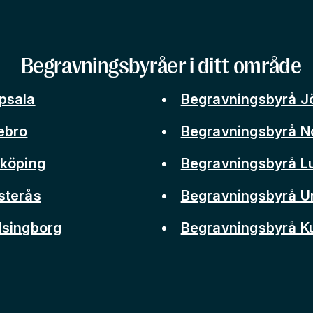
Begravningsbyråer i ditt område
psala
Begravningsbyrå J
ebro
Begravningsbyrå N
nköping
Begravningsbyrå L
sterås
Begravningsbyrå 
lsingborg
Begravningsbyrå 