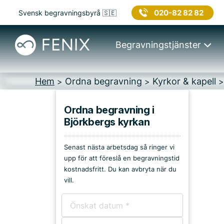
020-82 82 82
Svensk begravningsbyrå 🇸🇪
Begravningstjänster
Hem
Ordna begravning
Kyrkor & kapell
>
>
Ordna begravning i
Björkbergs kyrkan
Platser i Hudiksvall
Senast nästa arbetsdag så ringer vi
Kyrkor & kapell
upp för att föreslå en begravningstid
kostnadsfritt. Du kan avbryta när du
Begravningsplatser
vill.
Församlingshem
Bårhus