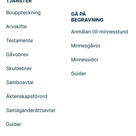
TJÄNSTER
Bouppteckning
GÅ PÅ
BEGRAVNING
Arvskifte
Anmälan till minnesstund
Testamente
Minnesgåvor
Gåvobrev
Minnessidor
Skuldebrev
Guider
Samboavtal
Äktenskapsförord
Samäganderättsavtal
Guider