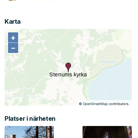
Karta
+
+
−
−
©
OpenStreetMap
contributors.
Platser i närheten