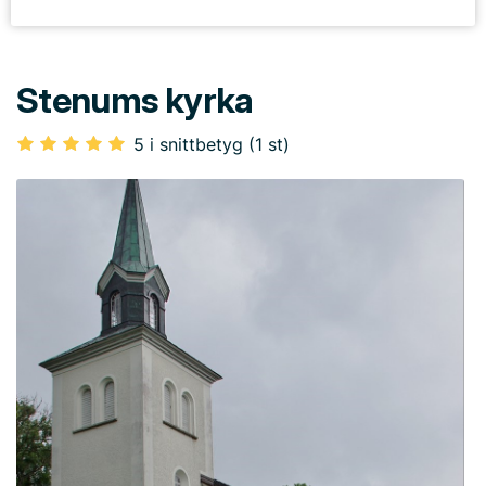
Stenums kyrka
5 i snittbetyg (1 st)