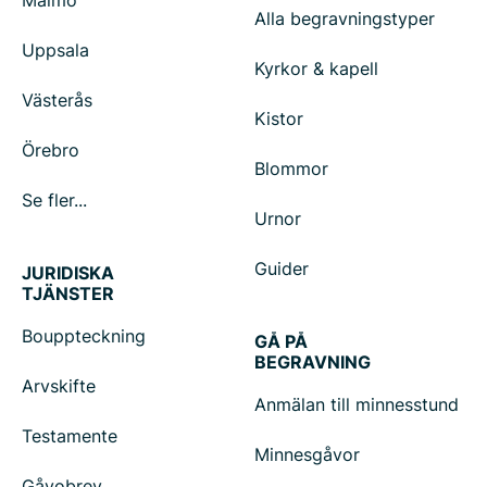
Malmö
Alla begravningstyper
Uppsala
Kyrkor & kapell
Västerås
Kistor
Örebro
Blommor
Se fler...
Urnor
Guider
JURIDISKA
TJÄNSTER
Bouppteckning
GÅ PÅ
BEGRAVNING
Arvskifte
Anmälan till minnesstund
Testamente
Minnesgåvor
Gåvobrev