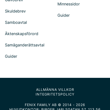
Minnessidor
Skuldebrev
Guider
Samboavtal
Äktenskapsförord
Samäganderättsavtal
Guider
ALLMÄNNA VILLKOR
INTEGRITETSPOLICY
FENIX FAMILY AB © 2014 - 2026
HUVUDKONTOR: BIRGER JARLSGATAN 57, 113 56