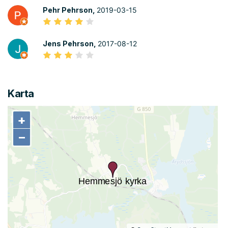
Pehr Pehrson,
2019-03-15
Jens Pehrson,
2017-08-12
Karta
+
+
−
−