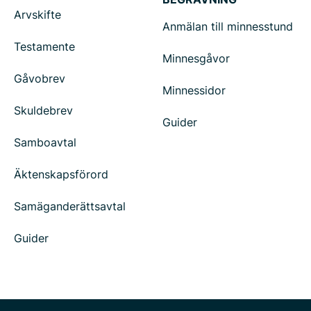
Arvskifte
Anmälan till minnesstund
Testamente
Minnesgåvor
Gåvobrev
Minnessidor
Skuldebrev
Guider
Samboavtal
Äktenskapsförord
Samäganderättsavtal
Guider