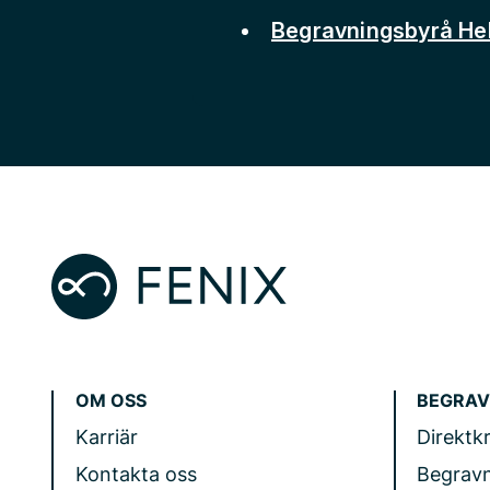
Begravningsbyrå He
OM OSS
BEGRAV
Karriär
Direktk
Kontakta oss
Begrav