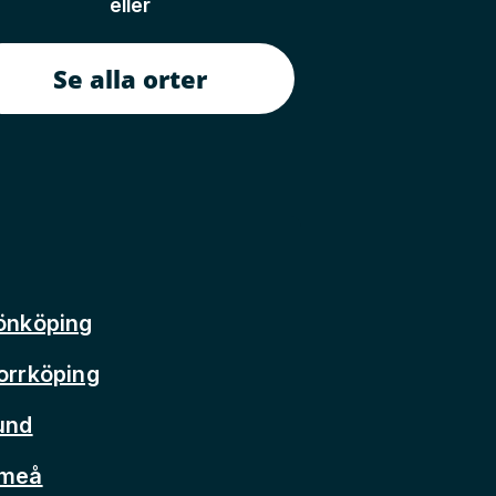
eller
Se alla orter
önköping
orrköping
und
Umeå