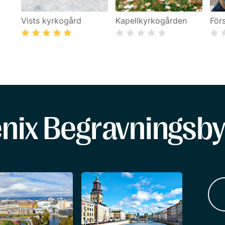
Vists kyrkogård
Kapellkyrkogården
För
enix Begravningsby