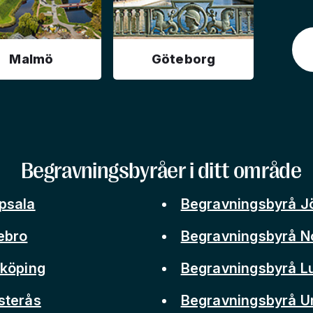
Malmö
Göteborg
Begravningsbyråer i ditt område
psala
Begravningsbyrå J
ebro
Begravningsbyrå N
nköping
Begravningsbyrå L
sterås
Begravningsbyrå 