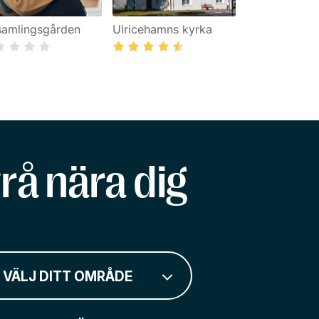
samlingsgården
Ulricehamns kyrka
rå nära dig
VÄLJ DITT OMRÅDE