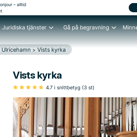
onjour – alltid
t
Juridiska tjänster
Gå på begravning
Minn
Ulricehamn
Vists kyrka
>
>
Vists kyrka
4.7 i snittbetyg (3 st)