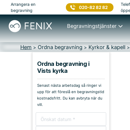
Arrangera en
Telef
020-82 82 82
begravning
öppe
Begravningstjänster
Hem
Ordna begravning
Kyrkor & kapell
>
>
Ordna begravning i
Vists kyrka
Platser i Ulricehamn
Senast nästa arbetsdag så ringer vi
Kyrkor & kapell
upp för att föreslå en begravningstid
kostnadsfritt. Du kan avbryta när du
Begravningsplatser
vill.
Församlingshem
Bårhus