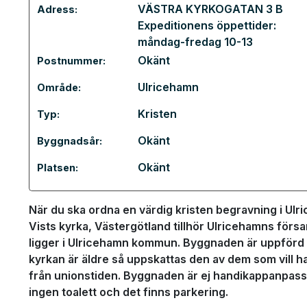
VÄSTRA KYRKOGATAN 3 B
Adress:
Expeditionens öppettider:
måndag-fredag 10-13
Okänt
Postnummer:
Ulricehamn
Område:
Kristen
Typ:
Okänt
Byggnadsår:
Okänt
Platsen:
När du ska ordna en värdig kristen begravning i Ulric
Vists kyrka, Västergötland tillhör Ulricehamns förs
ligger i Ulricehamn kommun. Byggnaden är uppförd å
kyrkan är äldre så uppskattas den av dem som vill ha
från unionstiden. Byggnaden är ej handikappanpassad
ingen toalett och det finns parkering.