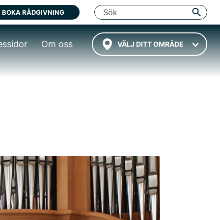
BOKA RÅDGIVNING
essidor
Om oss
VÄLJ DITT OMRÅDE