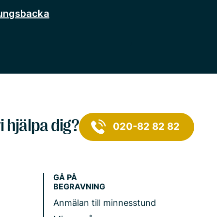
Kungsbacka
i hjälpa dig?
020-82 82 82
GÅ PÅ
BEGRAVNING
Anmälan till minnesstund