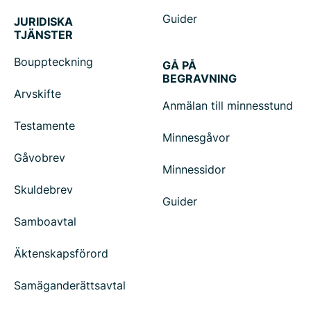
Guider
JURIDISKA
TJÄNSTER
Bouppteckning
GÅ PÅ
BEGRAVNING
Arvskifte
Anmälan till minnesstund
Testamente
Minnesgåvor
Gåvobrev
Minnessidor
Skuldebrev
Guider
Samboavtal
Äktenskapsförord
Samäganderättsavtal