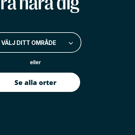
rå nära dig
VÄLJ DITT OMRÅDE
eller
Se alla orter