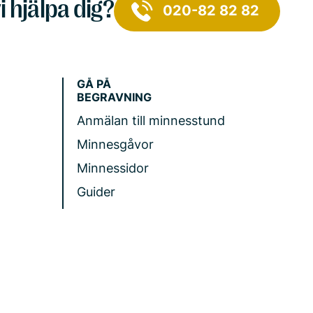
i hjälpa dig?
020-82 82 82
GÅ PÅ
BEGRAVNING
Anmälan till minnesstund
Minnesgåvor
Minnessidor
Guider