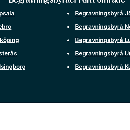
psala
Begravningsbyrå J
ebro
Begravningsbyrå N
nköping
Begravningsbyrå L
sterås
Begravningsbyrå 
lsingborg
Begravningsbyrå 