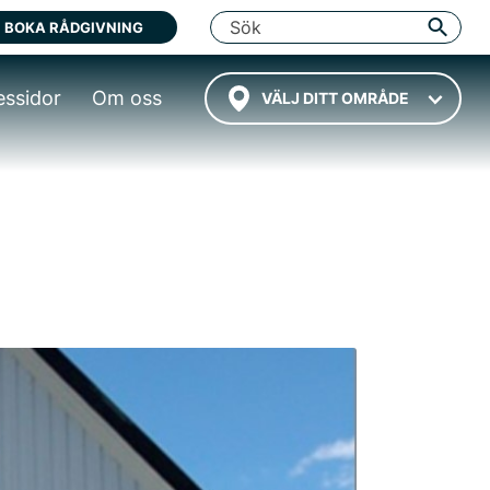
BOKA RÅDGIVNING
essidor
Om oss
VÄLJ DITT OMRÅDE