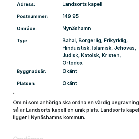
Landsorts kapell
Adress:
149 95
Postnummer:
Nynäshamn
Område:
Bahai
,
Borgerlig
,
Frikyrklig
,
Typ:
Hinduistisk
,
Islamisk
,
Jehovas
,
Judisk
,
Katolsk
,
Kristen
,
Ortodox
Okänt
Byggnadsår:
Okänt
Platsen:
Om ni som anhöriga ska ordna en värdig begravnin
så är Landsorts kapell en unik plats. Landsorts kape
ligger i Nynäshamns kommun.