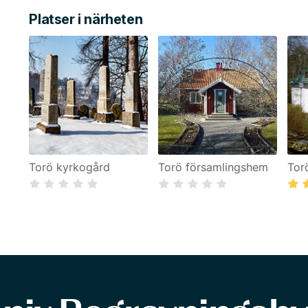
Platser i närheten
Torö kyrkogård
Torö församlingshem
Tor