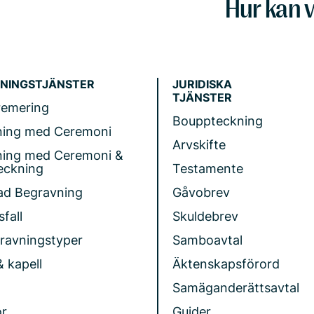
Hur kan v
NINGSTJÄNSTER
JURIDISKA
TJÄNSTER
remering
Bouppteckning
ning med Ceremoni
Arvskifte
ning med Ceremoni &
eckning
Testamente
ad Begravning
Gåvobrev
fall
Skuldebrev
gravningstyper
Samboavtal
& kapell
Äktenskapsförord
Samäganderättsavtal
r
Guider