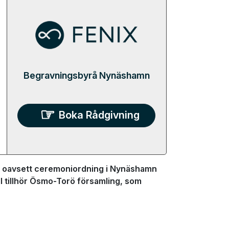
Begravningsbyrå Nynäshamn
Boka Rådgivning
g oavsett ceremoniordning i Nynäshamn
ll tillhör Ösmo-Torö församling, som