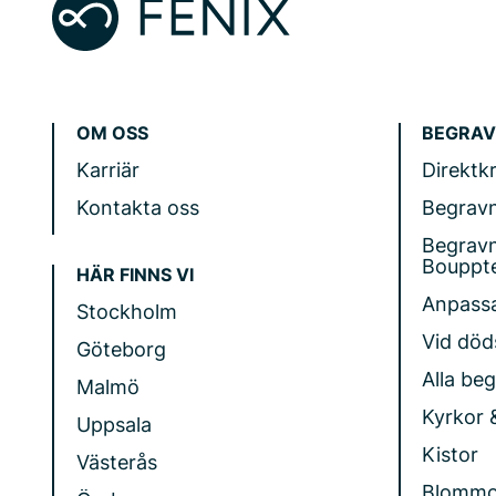
OM OSS
BEGRAV
Karriär
Direktk
Kontakta oss
Begrav
Begrav
Bouppt
HÄR FINNS VI
Anpass
Stockholm
Vid döds
Göteborg
Alla be
Malmö
Kyrkor 
Uppsala
Kistor
Västerås
Blommo