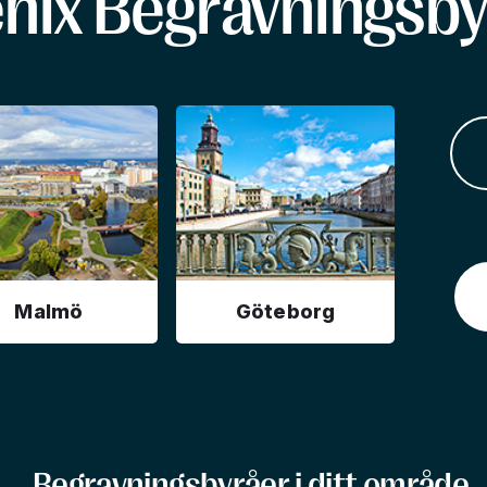
enix Begravningsby
Malmö
Göteborg
Begravningsbyråer i ditt område