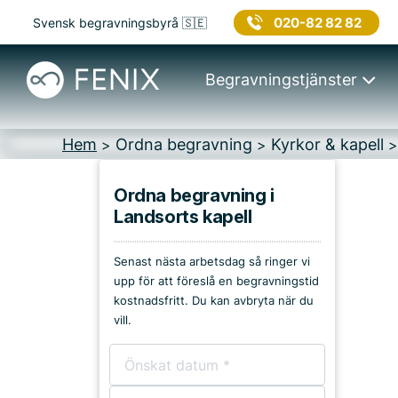
020-82 82 82
Svensk begravningsbyrå 🇸🇪
Begravningstjänster
Hem
Ordna begravning
Kyrkor & kapell
>
>
Ordna begravning i
Landsorts kapell
Platser i Nynäshamn
Senast nästa arbetsdag så ringer vi
Kyrkor & kapell
upp för att föreslå en begravningstid
kostnadsfritt. Du kan avbryta när du
Begravningsplatser
vill.
Församlingshem
Bårhus