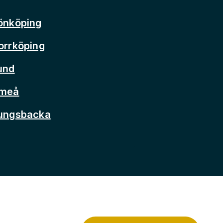
önköping
orrköping
und
Umeå
Kungsbacka