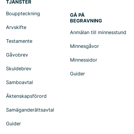
TJÄNSTER
Bouppteckning
GÅ PÅ
BEGRAVNING
Arvskifte
Anmälan till minnesstund
Testamente
Minnesgåvor
Gåvobrev
Minnessidor
Skuldebrev
Guider
Samboavtal
Äktenskapsförord
Samäganderättsavtal
Guider