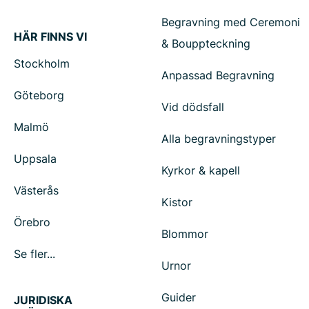
Begravning med Ceremoni
HÄR FINNS VI
& Bouppteckning
Stockholm
Anpassad Begravning
Göteborg
Vid dödsfall
Malmö
Alla begravningstyper
Uppsala
Kyrkor & kapell
Västerås
Kistor
Örebro
Blommor
Se fler...
Urnor
Guider
JURIDISKA