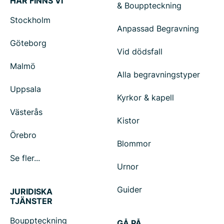
HÄR FINNS VI
& Bouppteckning
Stockholm
Anpassad Begravning
Göteborg
Vid dödsfall
Malmö
Alla begravningstyper
Uppsala
Kyrkor & kapell
Västerås
Kistor
Örebro
Blommor
Se fler...
Urnor
Guider
JURIDISKA
TJÄNSTER
Bouppteckning
GÅ PÅ