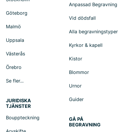
Anpassad Begravning
Göteborg
Vid dödsfall
Malmö
Alla begravningstyper
Uppsala
Kyrkor & kapell
Västerås
Kistor
Örebro
Blommor
Se fler...
Urnor
Guider
JURIDISKA
TJÄNSTER
Bouppteckning
GÅ PÅ
BEGRAVNING
Arvskifte