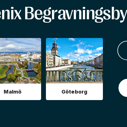
enix Begravningsby
Malmö
Göteborg