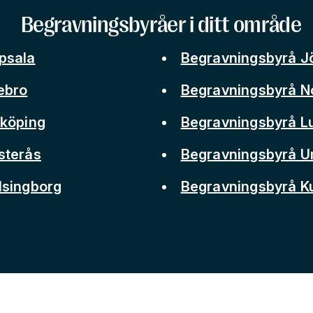
Begravningsbyråer i ditt område
psala
Begravningsbyrå J
ebro
Begravningsbyrå N
nköping
Begravningsbyrå L
sterås
Begravningsbyrå 
lsingborg
Begravningsbyrå 