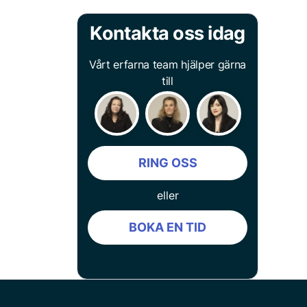
Kontakta oss idag
Vårt erfarna team hjälper gärna
till
RING OSS
eller
BOKA EN TID