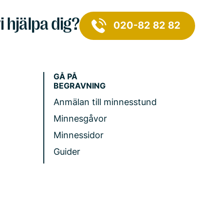
i hjälpa dig?
020-82 82 82
GÅ PÅ
BEGRAVNING
Anmälan till minnesstund
Minnesgåvor
Minnessidor
Guider