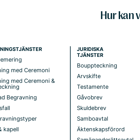
Hur kan v
NINGSTJÄNSTER
JURIDISKA
TJÄNSTER
remering
Bouppteckning
ning med Ceremoni
Arvskifte
ning med Ceremoni &
eckning
Testamente
ad Begravning
Gåvobrev
fall
Skuldebrev
gravningstyper
Samboavtal
& kapell
Äktenskapsförord
Samäganderättsavtal