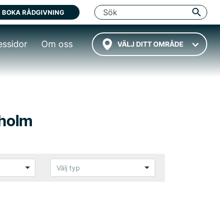
BOKA RÅDGIVNING
essidor
Om oss
VÄLJ DITT OMRÅDE
gholm
Välj typ