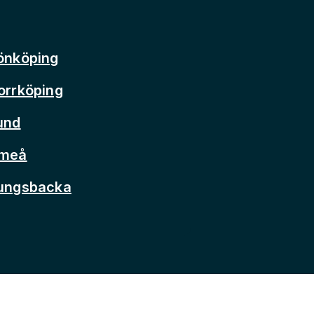
önköping
orrköping
und
Umeå
Kungsbacka