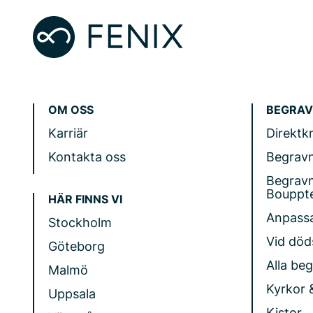
OM OSS
BEGRAV
Karriär
Direktk
Kontakta oss
Begrav
Begrav
Bouppt
HÄR FINNS VI
Anpass
Stockholm
Vid döds
Göteborg
Alla be
Malmö
Kyrkor 
Uppsala
Kistor