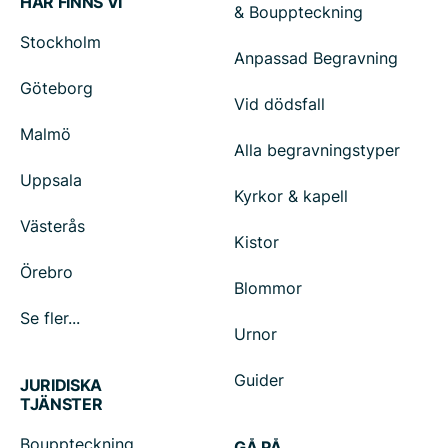
HÄR FINNS VI
& Bouppteckning
Stockholm
Anpassad Begravning
Göteborg
Vid dödsfall
Malmö
Alla begravningstyper
Uppsala
Kyrkor & kapell
Västerås
Kistor
Örebro
Blommor
Se fler...
Urnor
Guider
JURIDISKA
TJÄNSTER
Bouppteckning
GÅ PÅ