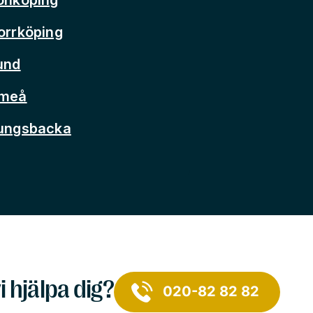
orrköping
und
Umeå
Kungsbacka
i hjälpa dig?
020-82 82 82