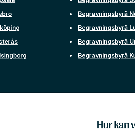
ebro
Begravningsbyrå N
nköping
Begravningsbyrå L
sterås
Begravningsbyrå 
lsingborg
Begravningsbyrå 
Hur kan v