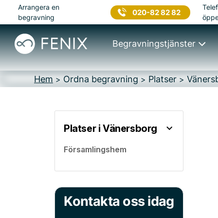
Arrangera en
Telef
020-82 82 82
begravning
öppe
Begravningstjänster
Hem
Ordna begravning
Platser
Väners
>
>
>
Platser i Vänersborg
Församlingshem
Kontakta oss idag