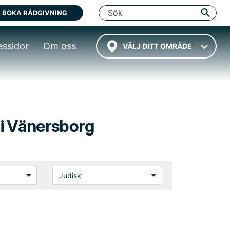
BOKA RÅDGIVNING
essidor
Om oss
VÄLJ DITT OMRÅDE
g i Vänersborg
Judisk