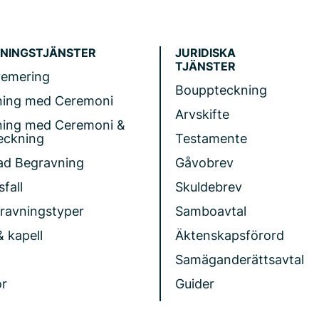
NINGSTJÄNSTER
JURIDISKA
TJÄNSTER
remering
Bouppteckning
ning med Ceremoni
Arvskifte
ning med Ceremoni &
eckning
Testamente
ad Begravning
Gåvobrev
fall
Skuldebrev
gravningstyper
Samboavtal
& kapell
Äktenskapsförord
Samäganderättsavtal
r
Guider