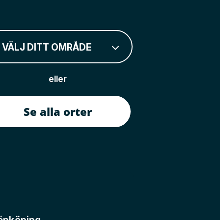
VÄLJ DITT OMRÅDE
eller
Se alla orter
önköping