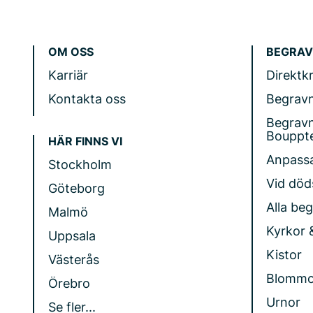
OM OSS
BEGRAV
Karriär
Direktk
Kontakta oss
Begrav
Begrav
Bouppt
HÄR FINNS VI
Anpass
Stockholm
Vid döds
Göteborg
Alla be
Malmö
Kyrkor 
Uppsala
Kistor
Västerås
Blommo
Örebro
Urnor
Se fler...