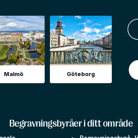
Malmö
Göteborg
Begravningsbyråer i ditt område
psala
Begravningsbyrå J