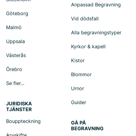
Anpassad Begravning
Göteborg
Vid dödsfall
Malmö
Alla begravningstyper
Uppsala
Kyrkor & kapell
Västerås
Kistor
Örebro
Blommor
Se fler...
Urnor
Guider
JURIDISKA
TJÄNSTER
Bouppteckning
GÅ PÅ
BEGRAVNING
Arvskifte