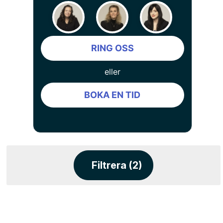
RING OSS
eller
BOKA EN TID
Filtrera (2)