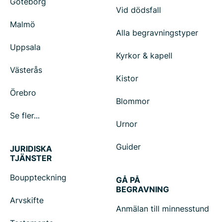
Göteborg
Vid dödsfall
Malmö
Alla begravningstyper
Uppsala
Kyrkor & kapell
Västerås
Kistor
Örebro
Blommor
Se fler...
Urnor
Guider
JURIDISKA
TJÄNSTER
Bouppteckning
GÅ PÅ
BEGRAVNING
Arvskifte
Anmälan till minnesstund