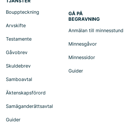
TJÄNSTER
Bouppteckning
GÅ PÅ
BEGRAVNING
Arvskifte
Anmälan till minnesstund
Testamente
Minnesgåvor
Gåvobrev
Minnessidor
Skuldebrev
Guider
Samboavtal
Äktenskapsförord
Samäganderättsavtal
Guider