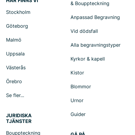
HÄR FINNS VI
& Bouppteckning
Stockholm
Anpassad Begravning
Göteborg
Vid dödsfall
Malmö
Alla begravningstyper
Uppsala
Kyrkor & kapell
Västerås
Kistor
Örebro
Blommor
Se fler...
Urnor
Guider
JURIDISKA
TJÄNSTER
Bouppteckning
GÅ PÅ