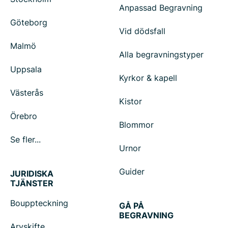
Anpassad Begravning
Göteborg
Vid dödsfall
Malmö
Alla begravningstyper
Uppsala
Kyrkor & kapell
Västerås
Kistor
Örebro
Blommor
Se fler...
Urnor
Guider
JURIDISKA
TJÄNSTER
Bouppteckning
GÅ PÅ
BEGRAVNING
Arvskifte