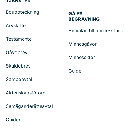
TJÄNSTER
Bouppteckning
GÅ PÅ
BEGRAVNING
Arvskifte
Anmälan till minnesstund
Testamente
Minnesgåvor
Gåvobrev
Minnessidor
Skuldebrev
Guider
Samboavtal
Äktenskapsförord
Samäganderättsavtal
Guider