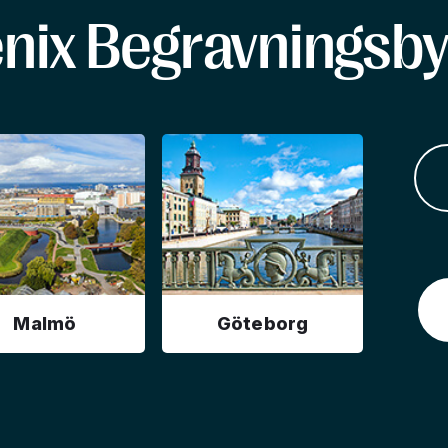
enix Begravningsby
Malmö
Göteborg