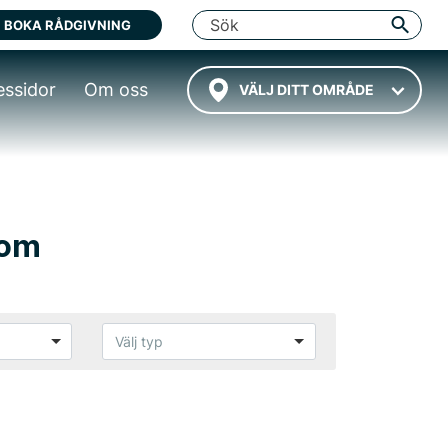
BOKA RÅDGIVNING
essidor
Om oss
VÄLJ DITT OMRÅDE
kom
Välj typ