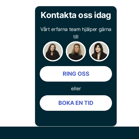
Kontakta oss idag
Vårt erfarna team hjälper gärna
till
RING OSS
eller
BOKA EN TID