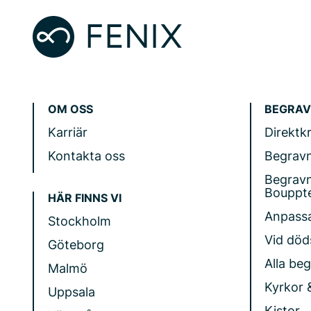
OM OSS
BEGRAV
Karriär
Direktk
Kontakta oss
Begrav
Begrav
Bouppt
HÄR FINNS VI
Anpass
Stockholm
Vid döds
Göteborg
Alla be
Malmö
Kyrkor 
Uppsala
Kistor