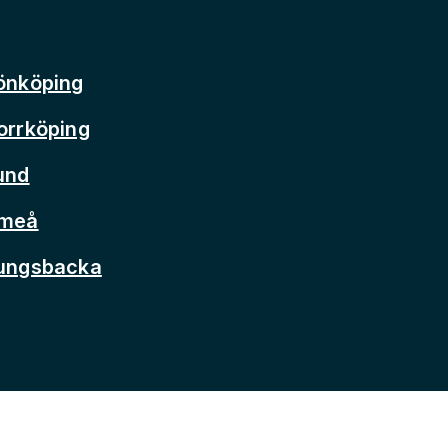
önköping
orrköping
und
Umeå
Kungsbacka