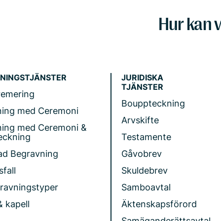
Hur kan v
NINGSTJÄNSTER
JURIDISKA
TJÄNSTER
remering
Bouppteckning
ning med Ceremoni
Arvskifte
ning med Ceremoni &
eckning
Testamente
ad Begravning
Gåvobrev
fall
Skuldebrev
gravningstyper
Samboavtal
& kapell
Äktenskapsförord
Samäganderättsavtal