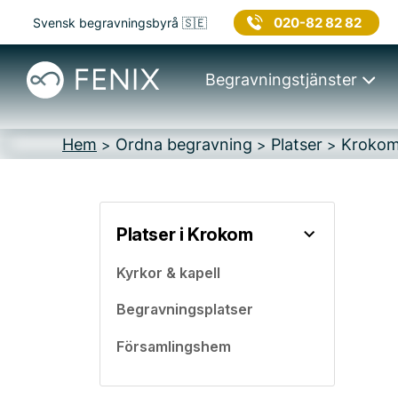
020-82 82 82
Svensk begravningsbyrå 🇸🇪
Begravningstjänster
Hem
Ordna begravning
Platser
Kroko
>
>
>
Platser i Krokom
Kyrkor & kapell
Begravningsplatser
Församlingshem