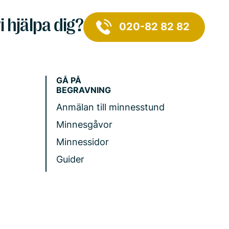
i hjälpa dig?
020-82 82 82
GÅ PÅ
BEGRAVNING
Anmälan till minnesstund
Minnesgåvor
Minnessidor
Guider