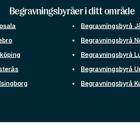
Begravningsbyråer i ditt område
psala
Begravningsbyrå J
ebro
Begravningsbyrå N
nköping
Begravningsbyrå L
sterås
Begravningsbyrå 
lsingborg
Begravningsbyrå 