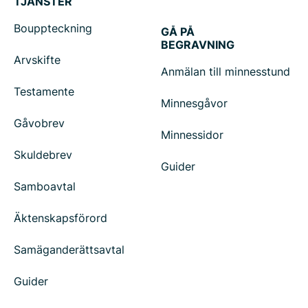
TJÄNSTER
Bouppteckning
GÅ PÅ
BEGRAVNING
Arvskifte
Anmälan till minnesstund
Testamente
Minnesgåvor
Gåvobrev
Minnessidor
Skuldebrev
Guider
Samboavtal
Äktenskapsförord
Samäganderättsavtal
Guider