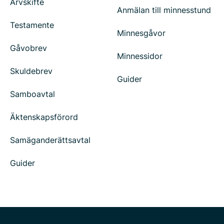
Arvskifte
Anmälan till minnesstund
Testamente
Minnesgåvor
Gåvobrev
Minnessidor
Skuldebrev
Guider
Samboavtal
Äktenskapsförord
Samäganderättsavtal
Guider