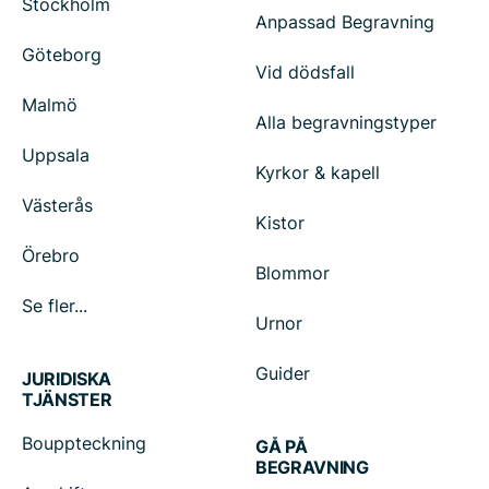
Stockholm
Anpassad Begravning
Göteborg
Vid dödsfall
Malmö
Alla begravningstyper
Uppsala
Kyrkor & kapell
Västerås
Kistor
Örebro
Blommor
Se fler...
Urnor
Guider
JURIDISKA
TJÄNSTER
Bouppteckning
GÅ PÅ
BEGRAVNING