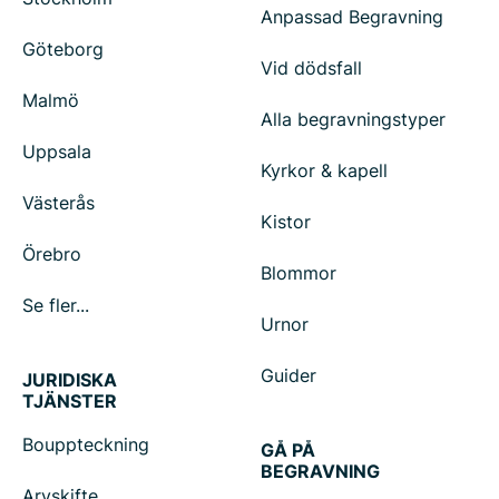
Anpassad Begravning
Göteborg
Vid dödsfall
Malmö
Alla begravningstyper
Uppsala
Kyrkor & kapell
Västerås
Kistor
Örebro
Blommor
Se fler...
Urnor
Guider
JURIDISKA
TJÄNSTER
Bouppteckning
GÅ PÅ
BEGRAVNING
Arvskifte