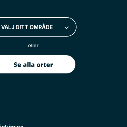
VÄLJ DITT OMRÅDE
eller
Se alla orter
önköping