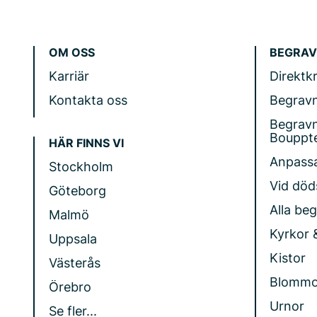
OM OSS
BEGRAV
Karriär
Direktk
Kontakta oss
Begrav
Begrav
Bouppt
HÄR FINNS VI
Anpass
Stockholm
Vid döds
Göteborg
Alla be
Malmö
Kyrkor 
Uppsala
Kistor
Västerås
Blommo
Örebro
Urnor
Se fler...