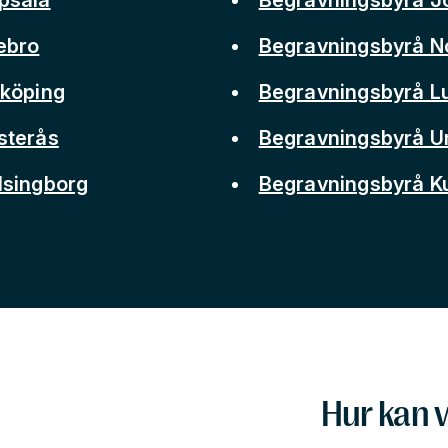
ebro
Begravningsbyrå N
nköping
Begravningsbyrå L
sterås
Begravningsbyrå 
lsingborg
Begravningsbyrå 
Hur kan v