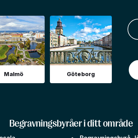
Malmö
Göteborg
Begravningsbyråer i ditt område
psala
Begravningsbyrå J