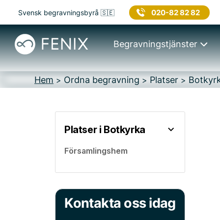
020-82 82 82
Svensk begravningsbyrå 🇸🇪
Begravningstjänster
Hem
Ordna begravning
Platser
Botkyr
>
>
>
Platser i Botkyrka
Församlingshem
Kontakta oss idag