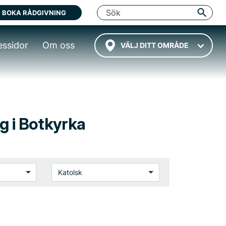
BOKA RÅDGIVNING
essidor
Om oss
VÄLJ DITT OMRÅDE
ng i Botkyrka
Katolsk