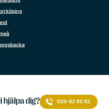
orrköping
und
Umeå
Kungsbacka
i hjälpa dig?
020-82 82 82