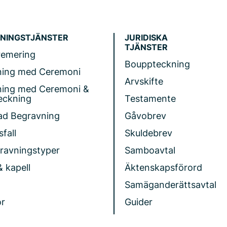
NINGSTJÄNSTER
JURIDISKA
TJÄNSTER
remering
Bouppteckning
ning med Ceremoni
Arvskifte
ning med Ceremoni &
eckning
Testamente
ad Begravning
Gåvobrev
fall
Skuldebrev
gravningstyper
Samboavtal
& kapell
Äktenskapsförord
Samäganderättsavtal
r
Guider