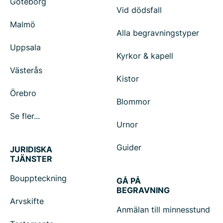
Göteborg
Vid dödsfall
Malmö
Alla begravningstyper
Uppsala
Kyrkor & kapell
Västerås
Kistor
Örebro
Blommor
Se fler...
Urnor
Guider
JURIDISKA
TJÄNSTER
Bouppteckning
GÅ PÅ
BEGRAVNING
Arvskifte
Anmälan till minnesstund