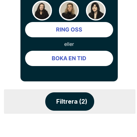
RING OSS
eller
BOKA EN TID
Filtrera (2)