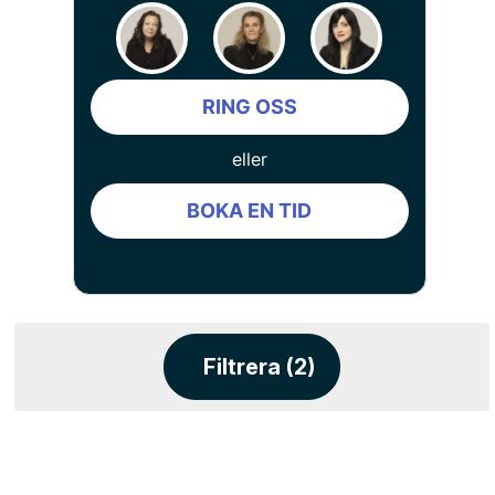
RING OSS
eller
BOKA EN TID
Filtrera (2)