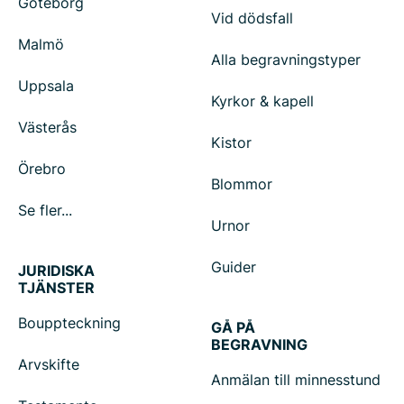
Göteborg
Vid dödsfall
Malmö
Alla begravningstyper
Uppsala
Kyrkor & kapell
Västerås
Kistor
Örebro
Blommor
Se fler...
Urnor
Guider
JURIDISKA
TJÄNSTER
Bouppteckning
GÅ PÅ
BEGRAVNING
Arvskifte
Anmälan till minnesstund