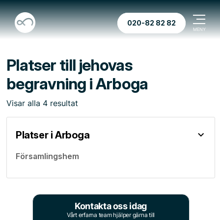
020-82 82 82
Platser till jehovas
begravning i Arboga
Visar
alla
4
resultat
Platser i Arboga
Församlingshem
Kontakta oss idag
Vårt erfarna team hjälper gärna till