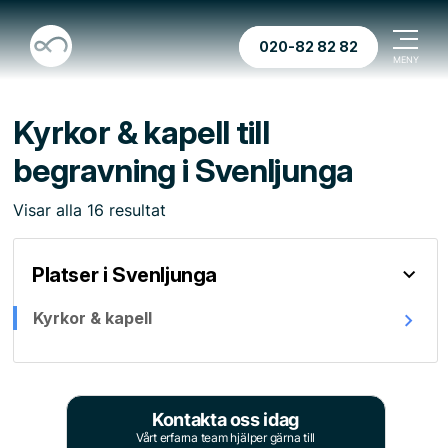
020-82 82 82
Kyrkor & kapell till
begravning i Svenljunga
Visar
alla
16
resultat
Platser i Svenljunga
Kyrkor & kapell
Kontakta oss idag
Vårt erfarna team hjälper gärna till