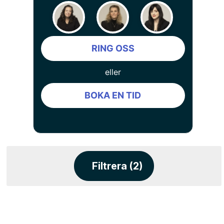
RING OSS
eller
BOKA EN TID
Filtrera (2)