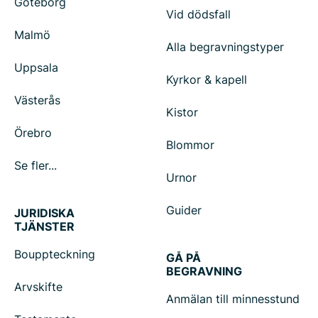
Göteborg
Vid dödsfall
Malmö
Alla begravningstyper
Uppsala
Kyrkor & kapell
Västerås
Kistor
Örebro
Blommor
Se fler...
Urnor
Guider
JURIDISKA
TJÄNSTER
Bouppteckning
GÅ PÅ
BEGRAVNING
Arvskifte
Anmälan till minnesstund