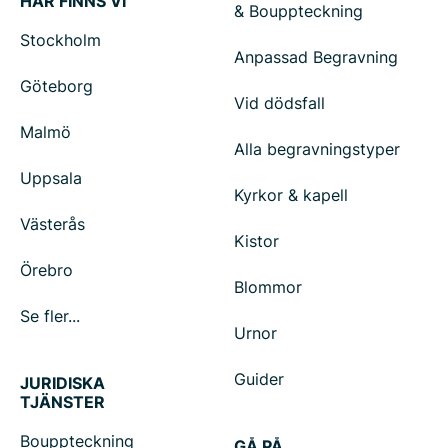
HÄR FINNS VI
& Bouppteckning
Stockholm
Anpassad Begravning
Göteborg
Vid dödsfall
Malmö
Alla begravningstyper
Uppsala
Kyrkor & kapell
Västerås
Kistor
Örebro
Blommor
Se fler...
Urnor
Guider
JURIDISKA
TJÄNSTER
Bouppteckning
GÅ PÅ