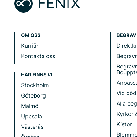
OM OSS
BEGRAV
Karriär
Direktk
Kontakta oss
Begrav
Begrav
Bouppt
HÄR FINNS VI
Anpass
Stockholm
Vid döds
Göteborg
Alla be
Malmö
Kyrkor 
Uppsala
Kistor
Västerås
Blommo