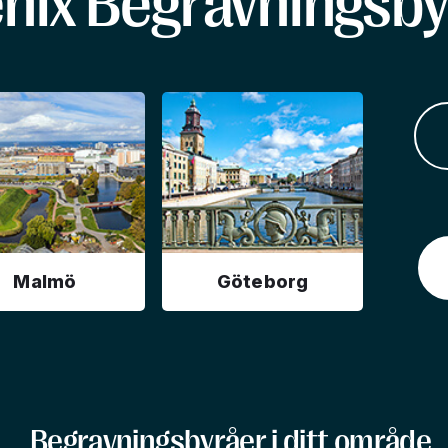
enix Begravningsby
Malmö
Göteborg
Begravningsbyråer i ditt område