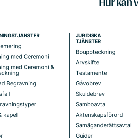
Hur kan v
NINGSTJÄNSTER
JURIDISKA
TJÄNSTER
remering
Bouppteckning
ning med Ceremoni
Arvskifte
ning med Ceremoni &
eckning
Testamente
ad Begravning
Gåvobrev
fall
Skuldebrev
gravningstyper
Samboavtal
& kapell
Äktenskapsförord
Samäganderättsavtal
r
Guider