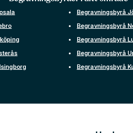
psala
Begravningsbyrå J
ebro
Begravningsbyrå N
nköping
Begravningsbyrå L
sterås
Begravningsbyrå 
lsingborg
Begravningsbyrå 