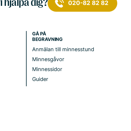
i hjälpa dig?
020-82 82 82
GÅ PÅ
BEGRAVNING
Anmälan till minnesstund
Minnesgåvor
Minnessidor
Guider