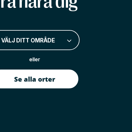
rå nära dig
VÄLJ DITT OMRÅDE
eller
Se alla orter