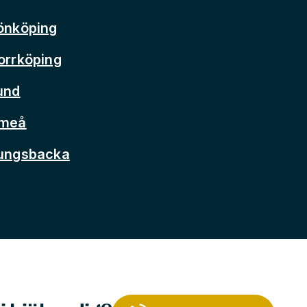
önköping
orrköping
und
Umeå
Kungsbacka