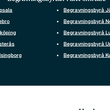
psala
Begravningsbyrå J
ebro
Begravningsbyrå N
nköping
Begravningsbyrå L
sterås
Begravningsbyrå 
lsingborg
Begravningsbyrå 