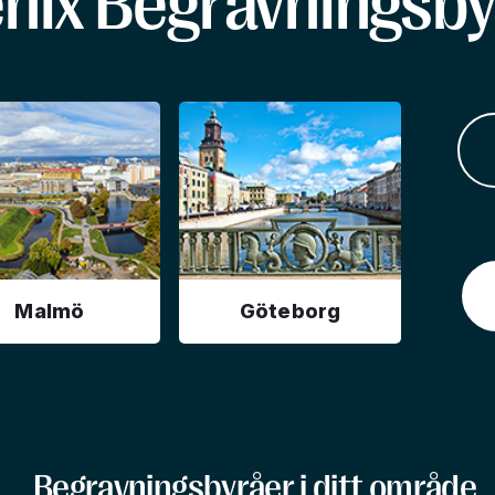
enix Begravningsby
Malmö
Göteborg
Begravningsbyråer i ditt område