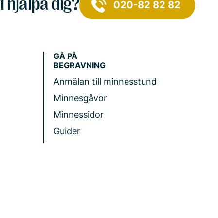
i hjälpa dig?
020-82 82 82
GÅ PÅ
BEGRAVNING
Anmälan till minnesstund
Minnesgåvor
Minnessidor
Guider