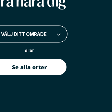
rå nära dig
VÄLJ DITT OMRÅDE
eller
Se alla orter