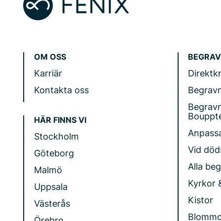
OM OSS
BEGRAV
Karriär
Direktk
Kontakta oss
Begrav
Begrav
Bouppt
HÄR FINNS VI
Anpass
Stockholm
Vid döds
Göteborg
Alla be
Malmö
Kyrkor 
Uppsala
Kistor
Västerås
Blommo
Örebro