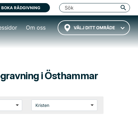
BOKA RÅDGIVNING
essidor
Om oss
VÄLJ DITT OMRÅDE
 begravning i Östhammar
Kristen