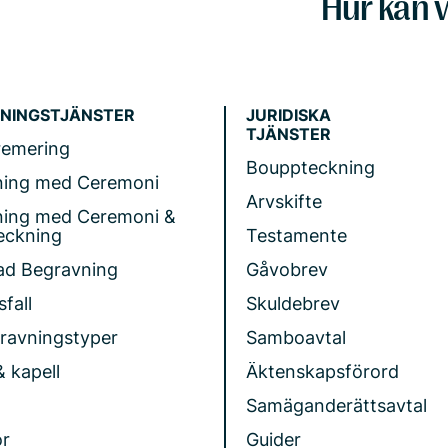
Hur kan v
NINGSTJÄNSTER
JURIDISKA
TJÄNSTER
remering
Bouppteckning
ning med Ceremoni
Arvskifte
ning med Ceremoni &
eckning
Testamente
ad Begravning
Gåvobrev
fall
Skuldebrev
gravningstyper
Samboavtal
& kapell
Äktenskapsförord
Samäganderättsavtal
r
Guider