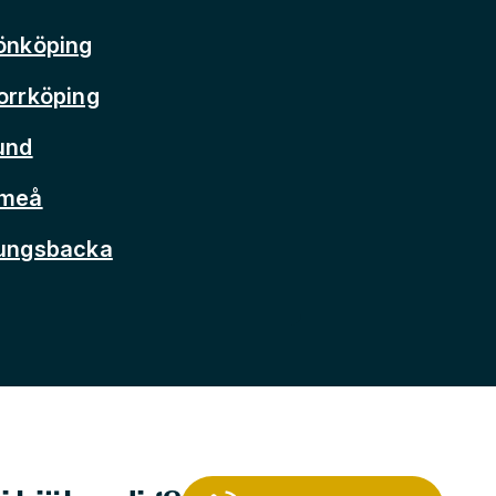
önköping
orrköping
und
Umeå
Kungsbacka