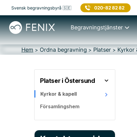
020-82 82 82
Svensk begravningsbyrå 🇸🇪
Begravningstjänster
Hem
Ordna begravning
Platser
Kyrkor 
>
>
>
Platser i Östersund
Kyrkor & kapell
Församlingshem