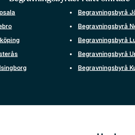
psala
Begravningsbyrå J
ebro
Begravningsbyrå N
nköping
Begravningsbyrå L
sterås
Begravningsbyrå 
lsingborg
Begravningsbyrå 