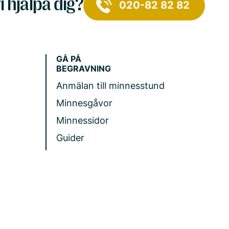
i hjälpa dig?
020-82 82 82
GÅ PÅ
BEGRAVNING
Anmälan till minnesstund
Minnesgåvor
Minnessidor
Guider