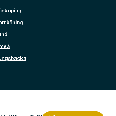
önköping
orrköping
und
Umeå
Kungsbacka