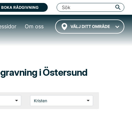
BOKA RÅDGIVNING
essidor
Om oss
VÄLJ DITT OMRÅDE
begravning i Östersund
Kristen