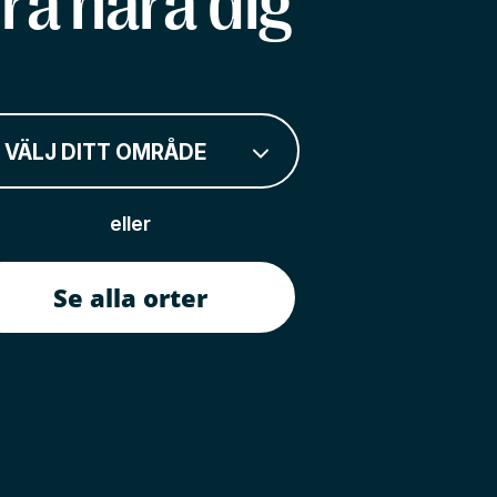
rå nära dig
VÄLJ DITT OMRÅDE
eller
Se alla orter