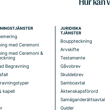
Hur kan v
NINGSTJÄNSTER
JURIDISKA
TJÄNSTER
remering
Bouppteckning
ning med Ceremoni
Arvskifte
ning med Ceremoni &
eckning
Testamente
ad Begravning
Gåvobrev
fall
Skuldebrev
gravningstyper
Samboavtal
& kapell
Äktenskapsförord
Samäganderättsavtal
r
Guider