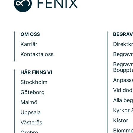
OM OSS
BEGRAV
Karriär
Direktk
Kontakta oss
Begrav
Begrav
Bouppt
HÄR FINNS VI
Anpass
Stockholm
Vid döds
Göteborg
Alla be
Malmö
Kyrkor 
Uppsala
Kistor
Västerås
Blommo
Örebro