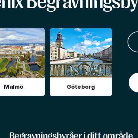
enix Begravningsby
Malmö
Göteborg
Begravningsbyråer i ditt område