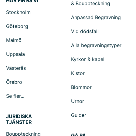
HÄR FINNS VI
& Bouppteckning
Stockholm
Anpassad Begravning
Göteborg
Vid dödsfall
Malmö
Alla begravningstyper
Uppsala
Kyrkor & kapell
Västerås
Kistor
Örebro
Blommor
Se fler...
Urnor
Guider
JURIDISKA
TJÄNSTER
Bouppteckning
GÅ PÅ