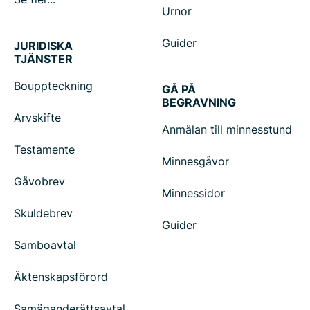
Urnor
Guider
JURIDISKA
TJÄNSTER
Bouppteckning
GÅ PÅ
BEGRAVNING
Arvskifte
Anmälan till minnesstund
Testamente
Minnesgåvor
Gåvobrev
Minnessidor
Skuldebrev
Guider
Samboavtal
Äktenskapsförord
Samäganderättsavtal