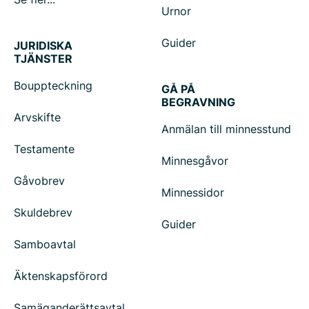
Urnor
Guider
JURIDISKA
TJÄNSTER
Bouppteckning
GÅ PÅ
BEGRAVNING
Arvskifte
Anmälan till minnesstund
Testamente
Minnesgåvor
Gåvobrev
Minnessidor
Skuldebrev
Guider
Samboavtal
Äktenskapsförord
Samäganderättsavtal