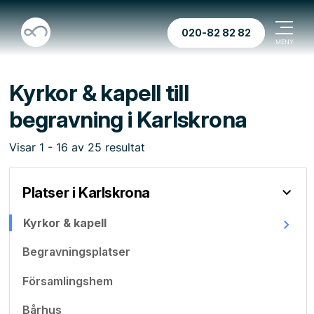
020-82 82 82
Kyrkor & kapell till
begravning i Karlskrona
Visar
1
-
16
av
25
resultat
Platser i Karlskrona
Kyrkor & kapell
Begravningsplatser
Församlingshem
Bårhus