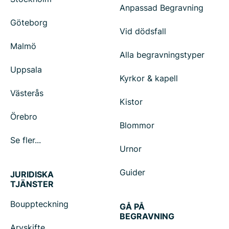
Anpassad Begravning
Göteborg
Vid dödsfall
Malmö
Alla begravningstyper
Uppsala
Kyrkor & kapell
Västerås
Kistor
Örebro
Blommor
Se fler...
Urnor
Guider
JURIDISKA
TJÄNSTER
Bouppteckning
GÅ PÅ
BEGRAVNING
Arvskifte