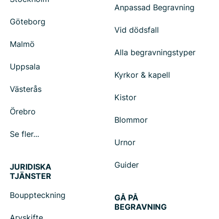
Anpassad Begravning
Göteborg
Vid dödsfall
Malmö
Alla begravningstyper
Uppsala
Kyrkor & kapell
Västerås
Kistor
Örebro
Blommor
Se fler...
Urnor
Guider
JURIDISKA
TJÄNSTER
Bouppteckning
GÅ PÅ
BEGRAVNING
Arvskifte