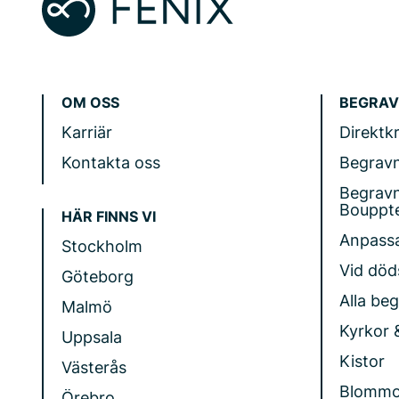
OM OSS
BEGRAV
Karriär
Direktk
Kontakta oss
Begrav
Begrav
Bouppt
HÄR FINNS VI
Anpass
Stockholm
Vid döds
Göteborg
Alla be
Malmö
Kyrkor 
Uppsala
Kistor
Västerås
Blommo
Örebro