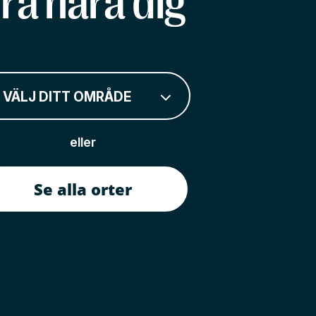
rå nära dig
VÄLJ DITT OMRÅDE
eller
Se alla orter