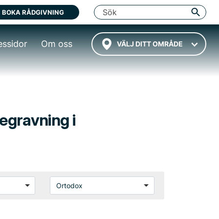
BOKA RÅDGIVNING
essidor
Om oss
VÄLJ DITT OMRÅDE
begravning i
Ortodox