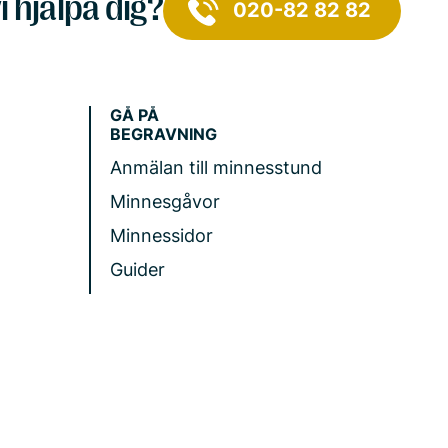
i hjälpa dig?
020-82 82 82
GÅ PÅ
BEGRAVNING
Anmälan till minnesstund
Minnesgåvor
Minnessidor
Guider