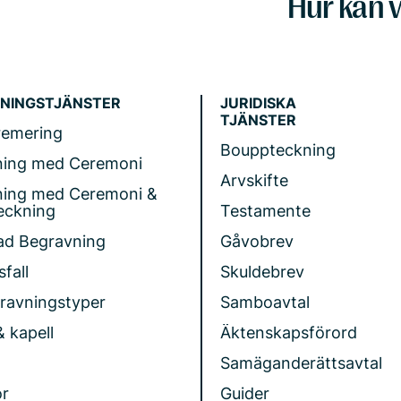
Hur kan v
NINGSTJÄNSTER
JURIDISKA
TJÄNSTER
remering
Bouppteckning
ning med Ceremoni
Arvskifte
ning med Ceremoni &
eckning
Testamente
ad Begravning
Gåvobrev
fall
Skuldebrev
gravningstyper
Samboavtal
& kapell
Äktenskapsförord
Samäganderättsavtal
r
Guider