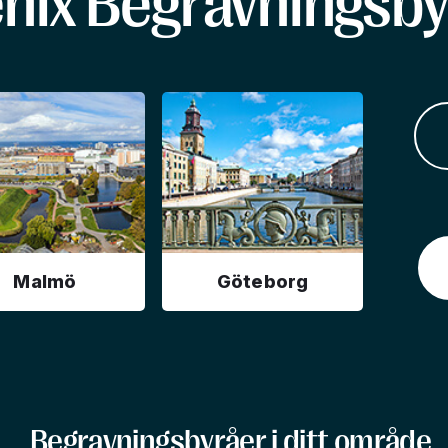
enix Begravningsby
Malmö
Göteborg
Begravningsbyråer i ditt område