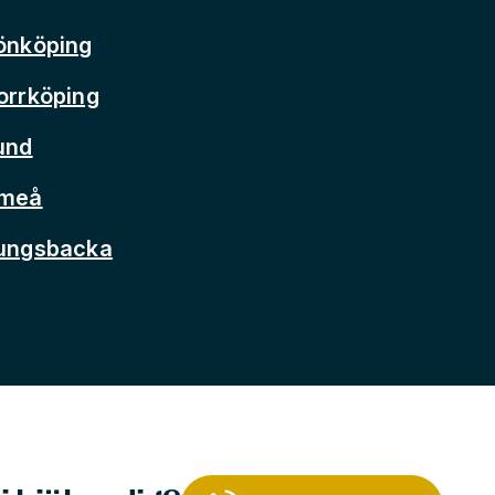
önköping
orrköping
und
Umeå
Kungsbacka