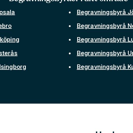
psala
Begravningsbyrå J
ebro
Begravningsbyrå N
nköping
Begravningsbyrå L
sterås
Begravningsbyrå 
lsingborg
Begravningsbyrå 