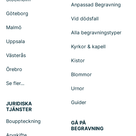
Anpassad Begravning
Göteborg
Vid dödsfall
Malmö
Alla begravningstyper
Uppsala
Kyrkor & kapell
Västerås
Kistor
Örebro
Blommor
Se fler...
Urnor
Guider
JURIDISKA
TJÄNSTER
Bouppteckning
GÅ PÅ
BEGRAVNING
Arvskifte