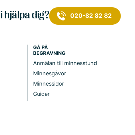
i hjälpa dig?
020-82 82 82
GÅ PÅ
BEGRAVNING
Anmälan till minnesstund
Minnesgåvor
Minnessidor
Guider