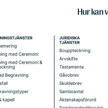
Hur kan v
NINGSTJÄNSTER
JURIDISKA
TJÄNSTER
remering
Bouppteckning
ning med Ceremoni
Arvskifte
ning med Ceremoni &
eckning
Testamente
ad Begravning
Gåvobrev
fall
Skuldebrev
gravningstyper
Samboavtal
& kapell
Äktenskapsförord
Samäganderättsavtal