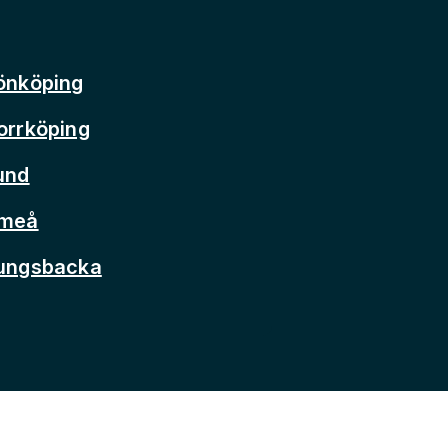
önköping
orrköping
und
Umeå
Kungsbacka