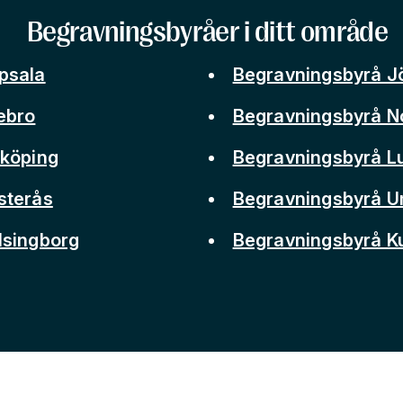
Begravningsbyråer i ditt område
psala
Begravningsbyrå J
ebro
Begravningsbyrå N
nköping
Begravningsbyrå L
sterås
Begravningsbyrå 
lsingborg
Begravningsbyrå 