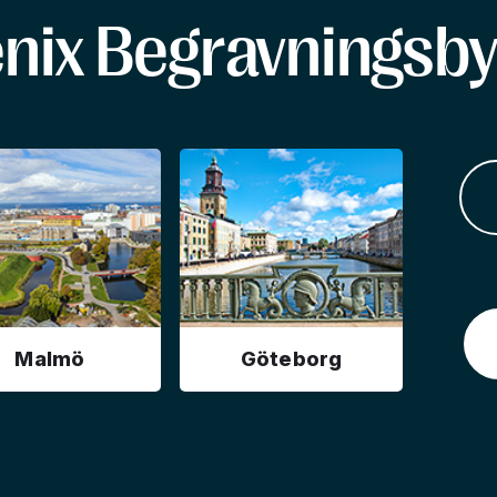
enix Begravningsby
Malmö
Göteborg