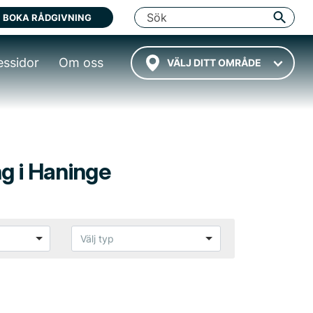
BOKA RÅDGIVNING
essidor
Om oss
VÄLJ DITT OMRÅDE
ng i Haninge
Välj typ