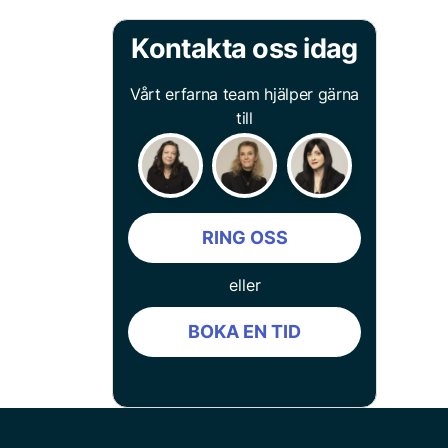
Kontakta oss idag
Vårt erfarna team hjälper gärna
till
RING OSS
eller
BOKA EN TID