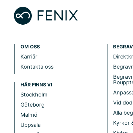
OM OSS
BEGRAV
Karriär
Direktk
Kontakta oss
Begrav
Begrav
Bouppt
HÄR FINNS VI
Anpass
Stockholm
Vid döds
Göteborg
Alla be
Malmö
Kyrkor 
Uppsala
Kistor