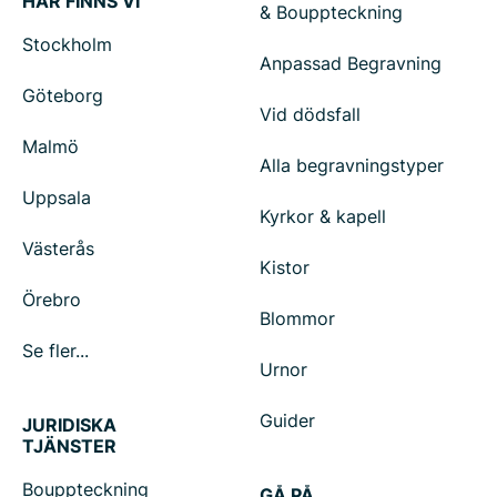
HÄR FINNS VI
& Bouppteckning
Stockholm
Anpassad Begravning
Göteborg
Vid dödsfall
Malmö
Alla begravningstyper
Uppsala
Kyrkor & kapell
Västerås
Kistor
Örebro
Blommor
Se fler...
Urnor
Guider
JURIDISKA
TJÄNSTER
Bouppteckning
GÅ PÅ