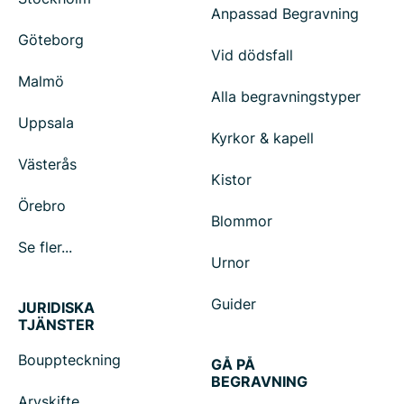
Anpassad Begravning
Göteborg
Vid dödsfall
Malmö
Alla begravningstyper
Uppsala
Kyrkor & kapell
Västerås
Kistor
Örebro
Blommor
Se fler...
Urnor
Guider
JURIDISKA
TJÄNSTER
Bouppteckning
GÅ PÅ
BEGRAVNING
Arvskifte