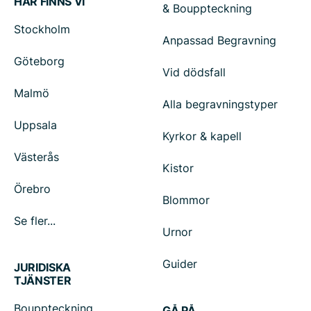
HÄR FINNS VI
& Bouppteckning
Stockholm
Anpassad Begravning
Göteborg
Vid dödsfall
Malmö
Alla begravningstyper
Uppsala
Kyrkor & kapell
Västerås
Kistor
Örebro
Blommor
Se fler...
Urnor
Guider
JURIDISKA
TJÄNSTER
Bouppteckning
GÅ PÅ