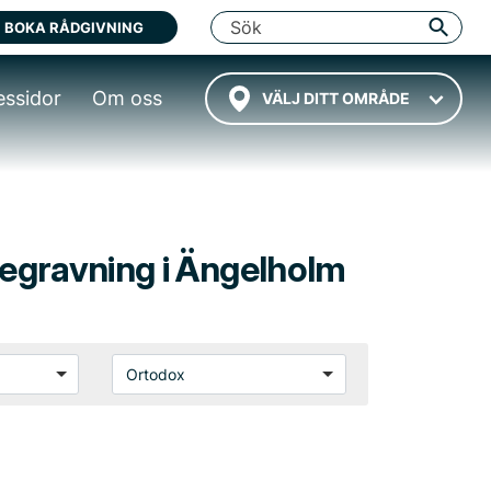
BOKA RÅDGIVNING
essidor
Om oss
VÄLJ DITT OMRÅDE
 begravning i Ängelholm
Ortodox