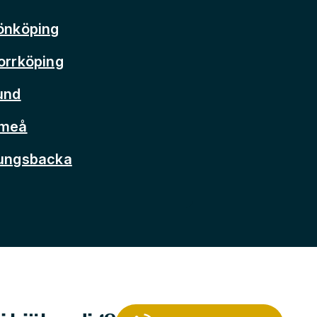
önköping
orrköping
und
Umeå
Kungsbacka