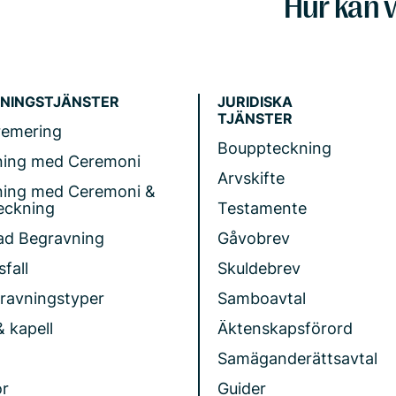
Hur kan v
NINGSTJÄNSTER
JURIDISKA
TJÄNSTER
remering
Bouppteckning
ning med Ceremoni
Arvskifte
ning med Ceremoni &
eckning
Testamente
ad Begravning
Gåvobrev
fall
Skuldebrev
gravningstyper
Samboavtal
& kapell
Äktenskapsförord
Samäganderättsavtal
r
Guider