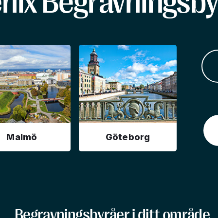
enix Begravningsby
Malmö
Göteborg
Begravningsbyråer i ditt område