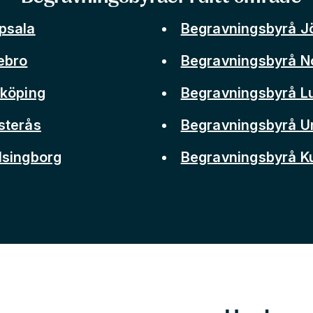
psala
Begravningsbyrå J
ebro
Begravningsbyrå N
nköping
Begravningsbyrå L
sterås
Begravningsbyrå 
lsingborg
Begravningsbyrå 