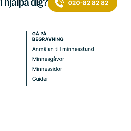
i hjälpa dig?
020-82 82 82
GÅ PÅ
BEGRAVNING
Anmälan till minnesstund
Minnesgåvor
Minnessidor
Guider