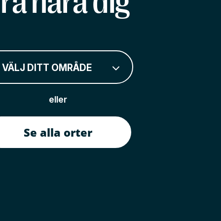
rå nära dig
VÄLJ DITT OMRÅDE
eller
Se alla orter