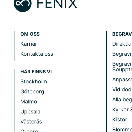
OM OSS
BEGRAV
Karriär
Direktk
Kontakta oss
Begrav
Begrav
Bouppt
HÄR FINNS VI
Anpass
Stockholm
Vid döds
Göteborg
Alla be
Malmö
Kyrkor 
Uppsala
Kistor
Västerås
Blommo
Örebro